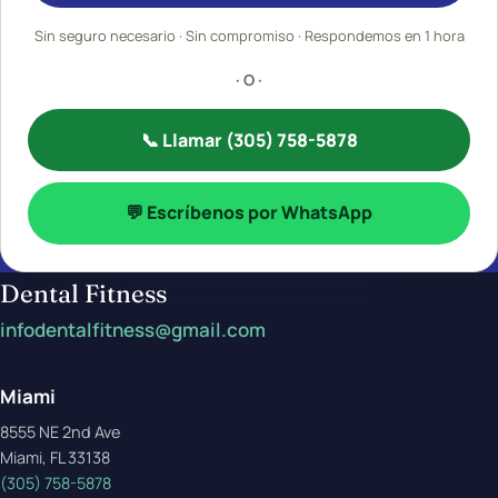
Sin seguro necesario · Sin compromiso · Respondemos en 1 hora
· O ·
📞 Llamar (305) 758-5878
💬 Escríbenos por WhatsApp
Dental Fitness
infodentalfitness@gmail.com
Miami
8555 NE 2nd Ave
Miami, FL 33138
(305) 758-5878