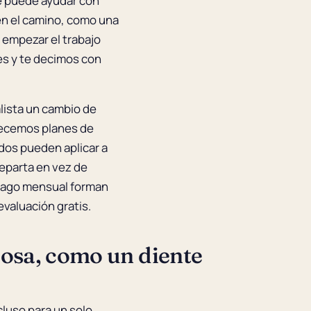
ue puede ayudar con
en el camino, como una
 empezar el trabajo
es y te decimos con
alista un cambio de
recemos planes de
ados pueden aplicar a
reparta en vez de
 pago mensual forman
evaluación gratis.
 cosa, como un diente
luso para un solo