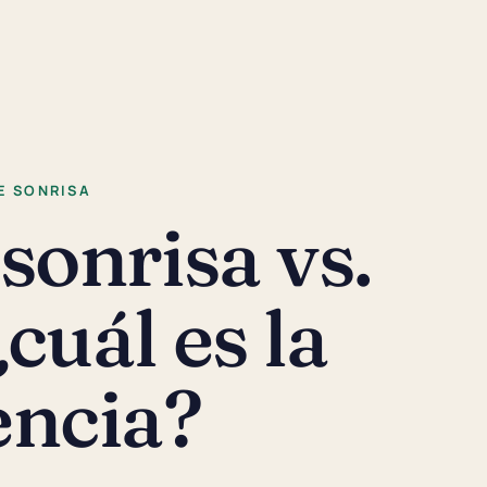
E SONRISA
sonrisa vs.
¿cuál es la
encia?