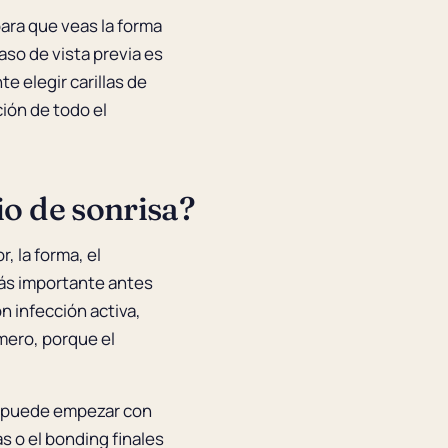
para que veas la forma
aso de vista previa es
e elegir carillas de
ción de todo el
o de sonrisa?
, la forma, el
más importante antes
 infección activa,
imero, porque el
n puede empezar con
s o el bonding finales