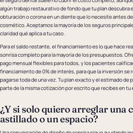
el seguro dental suele no cubrir el costo completo, aunq
algún trabajo restaurativo de fondo que tu plan descubra 
obturación o corona en un diente que lo necesite antes de
cosmético. Aceptamos la mayoría de los seguros principal
claridad qué aplica a tu caso.
Para el saldo restante, el financiamiento es lo que hace re
sonrisa completo para la mayoría de los presupuestos. Of
pago mensual flexibles para todos, y los pacientes calific
financiamiento de 0% de interés, para que la inversión se 
pagarse toda de una vez. Tu plan exacto y el estimado de
parte de la misma cotización por escrito que recibes en tu 
¿Y si solo quiero arreglar una
astillado o un espacio?
Una conversación de diseño de sonrisa sigue ayudando inc