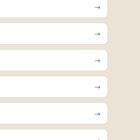
→
→
→
→
→
→